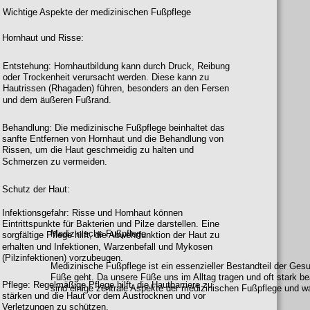
Wichtige Aspekte der medizinischen Fußpflege
Hornhaut und Risse:
Entstehung: Hornhautbildung kann durch Druck, Reibung 
oder Trockenheit verursacht werden. Diese kann zu 
Hautrissen (Rhagaden) führen, besonders an den Fersen 
und dem äußeren Fußrand.
Behandlung: Die medizinische Fußpflege beinhaltet das 
sanfte Entfernen von Hornhaut und die Behandlung von 
Rissen, um die Haut geschmeidig zu halten und 
Schmerzen zu vermeiden.
Schutz der Haut:
Infektionsgefahr: 
Risse und Hornhaut können 
Eintrittspunkte für Bakterien und Pilze darstellen. Eine 
Medizinische Fußpflege
sorgfältige Pflege hilft, die Abwehrfunktion der Haut zu 
erhalten und Infektionen, Warzenbefall und Mykosen 
(Pilzinfektionen) vorzubeugen.
Medizinische Fußpflege ist ein essenzieller Bestandteil der Ges
Füße geht. Da unsere Füße uns im Alltag tragen und oft stark b
Pflege: 
Regelmäßige Pflege hilft, die Hautbarriere zu 
sind einige zentrale Aspekte der medizinischen Fußpflege und wa
stärken und die Haut vor dem Austrocknen und vor 
Verletzungen zu schützen.